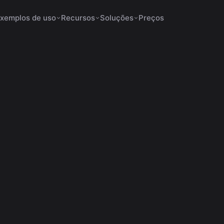
xemplos de uso
Recursos
Soluções
Preços
os para Shorts não
6