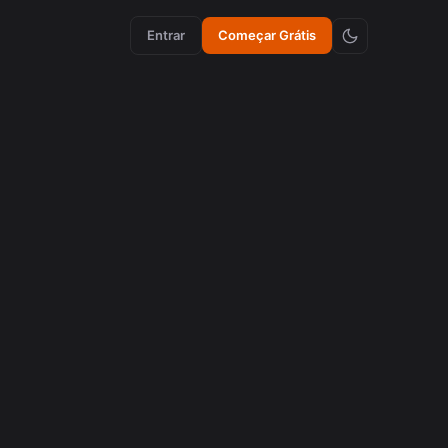
Entrar
Começar Grátis
aumento de engajamento
Como Emojis Sincronizados Aumentam a
Retenção em Vídeos
agosto 5, 2026
criação de conteúdo
Como Emojis Sincronizados Aumentam a
Retenção em Vídeos
agosto 5, 2026