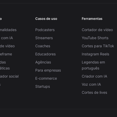
o
Casos de uso
Ferramentas
nalidades
Podcasters
Cortador de vídeo
 com IA
Streamers
YouTube Shorts
 de vídeo
Coaches
Cortes para TikTok
Reframe
Educadores
Instagram Reels
das
Agências
Legendas em
áticas
português
Para empresas
dor social
Criador com IA
E-commerce
s
Voz com IA
Startups
Cortes de lives