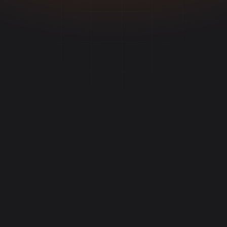
10x
0
100%
mais clips/semana
editores extras
identidade preservada
app.vdclip.com
Painel da Equipe
12 clips esta semana
4 membros · 3 projetos ativos
Podcast Semanal
8 clips
BK
Canal YouTube
4 clips
BK
Stories Diários
BK
Na fila