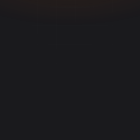
85%
10h
5x
pesquisa imóveis online
economizadas/semana
mais visualizações
Começar Grátis
app.vdclip.com
Tour virtual: Cobertura 280m²
14 clips gerados
Detectando melhores ângulos...
90%
IA selecionando melhores cenas
CLIPS DO IMÓVEL
IA
0:00
12:00
TOUR COMPLETO
97
93
90
+11 outros prontos
→