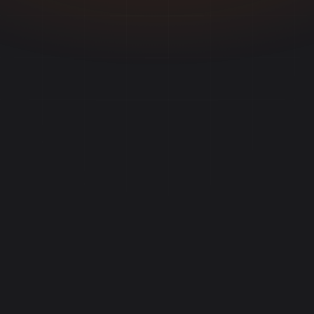
15+
30min
10x
clips por discurso
do discurso ao Reel
mais alcance
Começar Grátis
app.vdclip.com
Discurso no plenário (48min)
15 clips gerados
Detectando frases de impacto...
92%
IA identificando momentos de maior impacto
CLIPS DO DISCURSO
IA