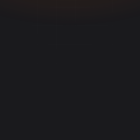
50%
3x
10h
mais engajamento
mais criativos
economizadas/semana
Começar Grátis
app.vdclip.com
Campanha de produto (12min)
18 criativos gerados
Detectando criativos de alto impacto...
95%
IA identificando hooks e CTAs
CRIATIVOS PRONTOS
IA
0:00
12:00
VÍDEO DE CAMPANHA
98
93
90
+15 outros prontos
→