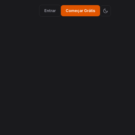
Entrar
Começar Grátis
etapa do
nhos
omo
zes.