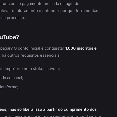
mo funciona o pagamento em cada estágio de
 elevar o faturamento e entender por que ferramentas
sse processo.
ouTube?
agar? O ponto inicial é conquistar
1.000 inscritos e
s há outros requisitos essenciais:
o impróprio nem strikes ativos);
ada ao canal;
lataforma;
os, mas só libera isso a partir do cumprimento dos
, cada view de anúncio pode render alguns centavos, e