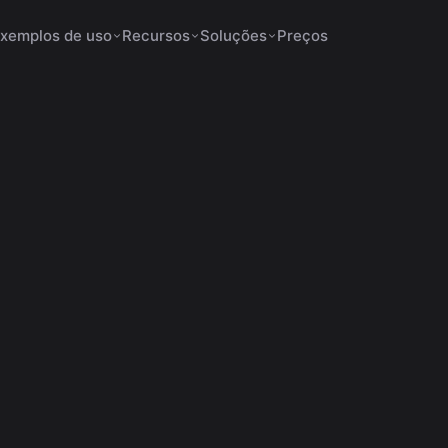
xemplos de uso
Recursos
Soluções
Preços
junho 1, 2026
14 min de leitura
aumentar ganhos no YouTube
: quanto paga em cada 
al e como aumentar ga
scubra quanto o YouTube paga em cada fase do canal e c
entar ganhos com anúncios, patrocínios e estratégias efica