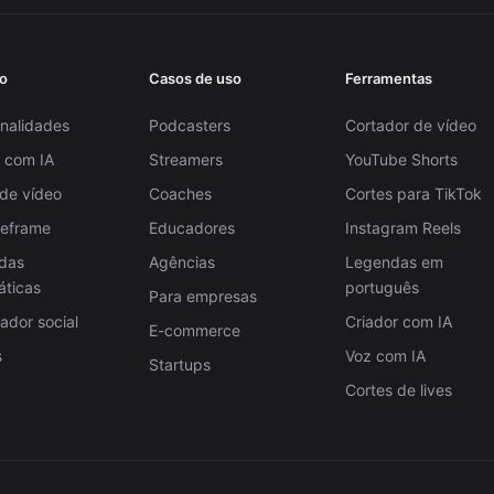
o
Casos de uso
Ferramentas
nalidades
Podcasters
Cortador de vídeo
 com IA
Streamers
YouTube Shorts
 de vídeo
Coaches
Cortes para TikTok
Reframe
Educadores
Instagram Reels
das
Agências
Legendas em
áticas
português
Para empresas
dor social
Criador com IA
E-commerce
s
Voz com IA
Startups
Cortes de lives