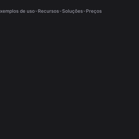
xemplos de uso
Recursos
Soluções
Preços
os para Shorts não
6