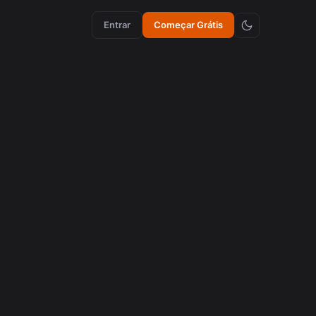
Entrar
Começar Grátis
aumento de engajamento
Como Emojis Sincronizados Aumentam a
Retenção em Vídeos
agosto 5, 2026
criação de conteúdo
Como Emojis Sincronizados Aumentam a
Retenção em Vídeos
agosto 5, 2026