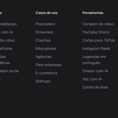
o
Casos de uso
Ferramentas
nalidades
Podcasters
Cortador de vídeo
 com IA
Streamers
YouTube Shorts
 de vídeo
Coaches
Cortes para TikTok
Reframe
Educadores
Instagram Reels
das
Agências
Legendas em
áticas
português
Para empresas
dor social
Criador com IA
E-commerce
s
Voz com IA
Startups
Cortes de lives