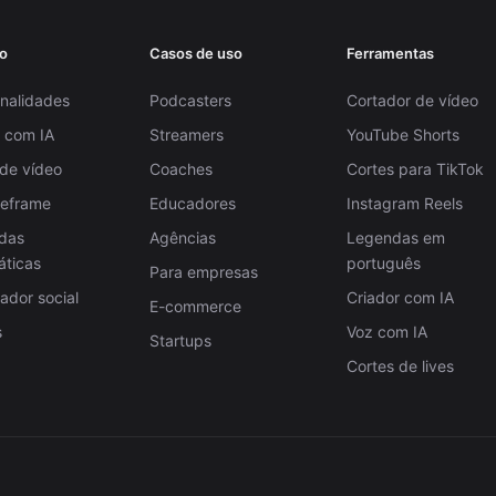
o
Casos de uso
Ferramentas
nalidades
Podcasters
Cortador de vídeo
 com IA
Streamers
YouTube Shorts
 de vídeo
Coaches
Cortes para TikTok
Reframe
Educadores
Instagram Reels
das
Agências
Legendas em
áticas
português
Para empresas
dor social
Criador com IA
E-commerce
s
Voz com IA
Startups
Cortes de lives