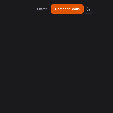
Entrar
Começar Grátis
criação de conteúdo
Como Emojis Sincronizados Aumentam a
Retenção em Vídeos
agosto 5, 2026
cortes virais
Como recortar videos de Podcasts de 16:9 com IA
para se tornar cortes virais
agosto 3, 2026