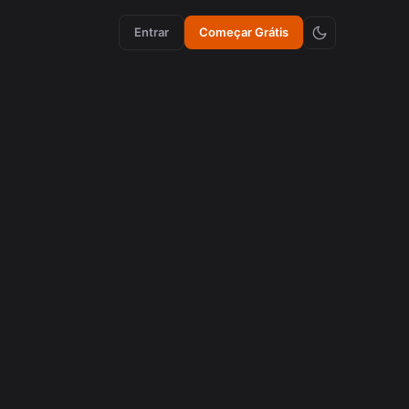
Entrar
Começar Grátis
criação de conteúdo
Como Emojis Sincronizados Aumentam a
Retenção em Vídeos
agosto 5, 2026
cortes virais
Como recortar videos de Podcasts de 16:9 com IA
para se tornar cortes virais
agosto 3, 2026