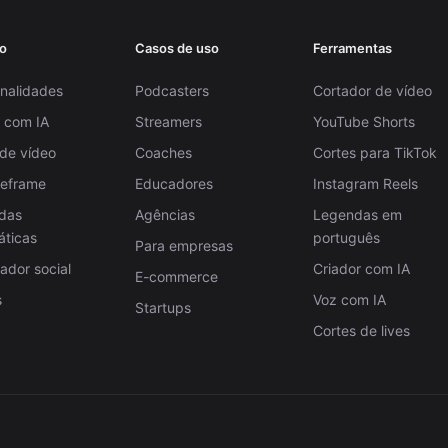
o
Casos de uso
Ferramentas
nalidades
Podcasters
Cortador de vídeo
 com IA
Streamers
YouTube Shorts
 de vídeo
Coaches
Cortes para TikTok
Reframe
Educadores
Instagram Reels
das
Agências
Legendas em
áticas
português
Para empresas
dor social
Criador com IA
E-commerce
s
Voz com IA
Startups
Cortes de lives