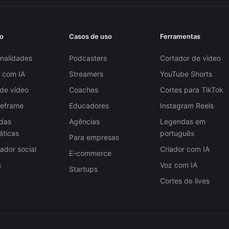
o
Casos de uso
Ferramentas
nalidades
Podcasters
Cortador de vídeo
 com IA
Streamers
YouTube Shorts
 de vídeo
Coaches
Cortes para TikTok
Reframe
Educadores
Instagram Reels
das
Agências
Legendas em
áticas
português
Para empresas
dor social
Criador com IA
E-commerce
s
Voz com IA
Startups
Cortes de lives