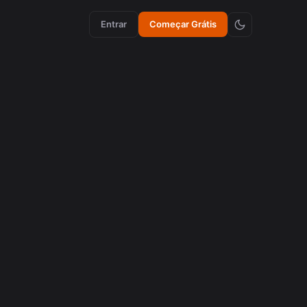
Entrar
Começar Grátis
aumento de engajamento
Como Emojis Sincronizados Aumentam a
Retenção em Vídeos
agosto 5, 2026
criação de conteúdo
Como Emojis Sincronizados Aumentam a
Retenção em Vídeos
agosto 5, 2026