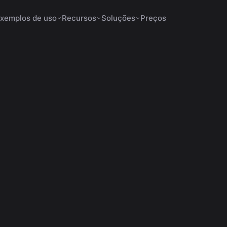
xemplos de uso
Recursos
Soluções
Preços
os para Shorts não
6