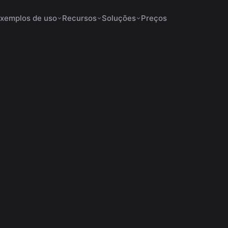
xemplos de uso
Recursos
Soluções
Preços
os para Shorts não
6