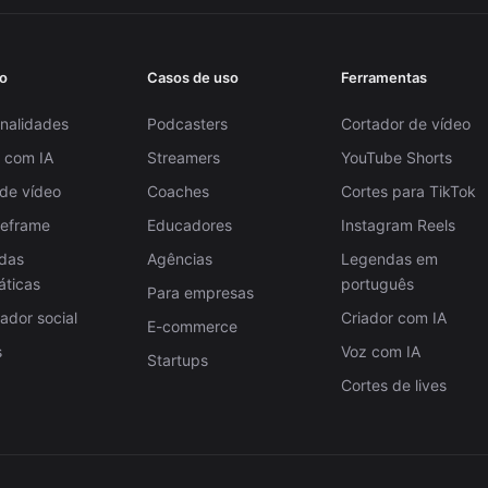
o
Casos de uso
Ferramentas
nalidades
Podcasters
Cortador de vídeo
 com IA
Streamers
YouTube Shorts
 de vídeo
Coaches
Cortes para TikTok
Reframe
Educadores
Instagram Reels
das
Agências
Legendas em
áticas
português
Para empresas
dor social
Criador com IA
E-commerce
s
Voz com IA
Startups
Cortes de lives