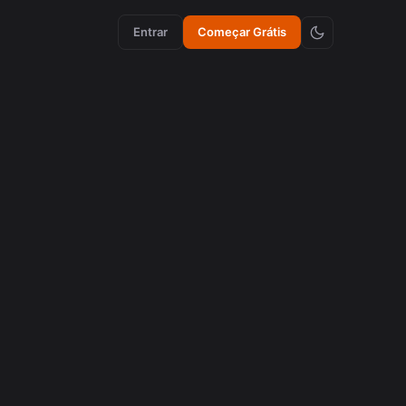
Entrar
Começar Grátis
aumento de engajamento
Como Emojis Sincronizados Aumentam a
Retenção em Vídeos
agosto 5, 2026
criação de conteúdo
Como Emojis Sincronizados Aumentam a
Retenção em Vídeos
agosto 5, 2026