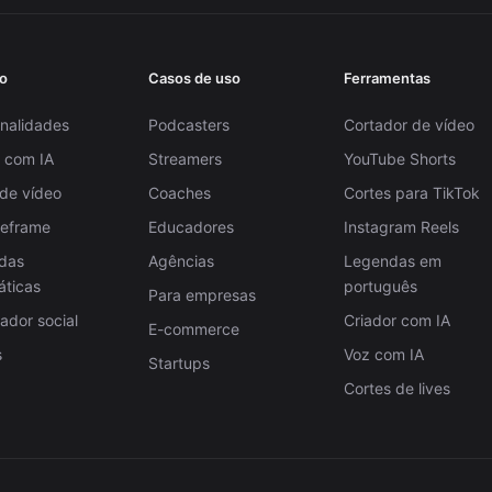
o
Casos de uso
Ferramentas
nalidades
Podcasters
Cortador de vídeo
 com IA
Streamers
YouTube Shorts
 de vídeo
Coaches
Cortes para TikTok
Reframe
Educadores
Instagram Reels
das
Agências
Legendas em
áticas
português
Para empresas
dor social
Criador com IA
E-commerce
s
Voz com IA
Startups
Cortes de lives