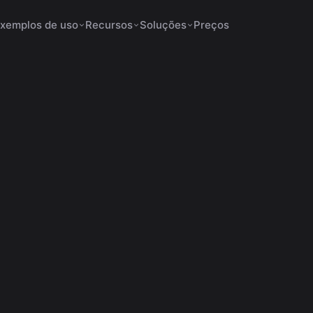
xemplos de uso
Recursos
Soluções
Preços
os para Shorts não
6