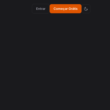
Entrar
Começar Grátis
criação de conteúdo
Como Emojis Sincronizados Aumentam a
Retenção em Vídeos
agosto 5, 2026
cortes virais
Como recortar videos de Podcasts de 16:9 com IA
para se tornar cortes virais
agosto 3, 2026