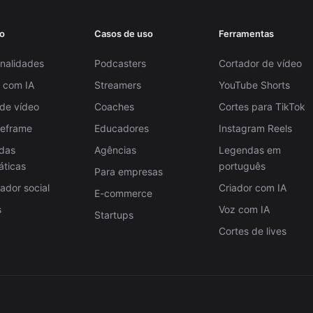
o
Casos de uso
Ferramentas
nalidades
Podcasters
Cortador de vídeo
 com IA
Streamers
YouTube Shorts
 de vídeo
Coaches
Cortes para TikTok
Reframe
Educadores
Instagram Reels
das
Agências
Legendas em
áticas
português
Para empresas
dor social
Criador com IA
E-commerce
s
Voz com IA
Startups
Cortes de lives