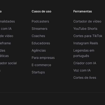
o
Casos de uso
Ferramentas
nalidades
Podcasters
Cortador de vídeo
 com IA
Streamers
YouTube Shorts
 de vídeo
Coaches
Cortes para TikTok
Reframe
Educadores
Instagram Reels
das
Agências
Legendas em
áticas
português
Para empresas
dor social
Criador com IA
E-commerce
s
Voz com IA
Startups
Cortes de lives