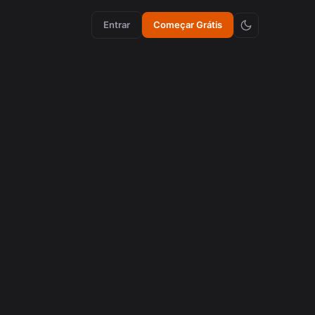
Entrar
Começar Grátis
criação de conteúdo
Como Emojis Sincronizados Aumentam a
Retenção em Vídeos
agosto 5, 2026
cortes virais
Como recortar videos de Podcasts de 16:9 com IA
para se tornar cortes virais
agosto 3, 2026