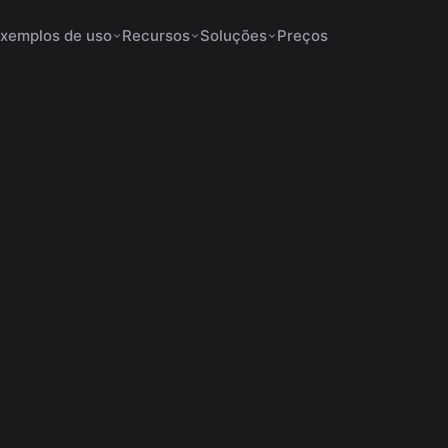
xemplos de uso
Recursos
Soluções
Preços
os para Shorts não
6