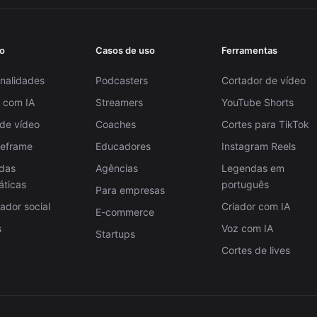
o
Casos de uso
Ferramentas
nalidades
Podcasters
Cortador de vídeo
 com IA
Streamers
YouTube Shorts
 de vídeo
Coaches
Cortes para TikTok
Reframe
Educadores
Instagram Reels
das
Agências
Legendas em
áticas
português
Para empresas
dor social
Criador com IA
E-commerce
s
Voz com IA
Startups
Cortes de lives