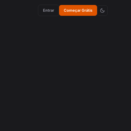
Entrar
Começar Grátis
aumento de engajamento
Como Emojis Sincronizados Aumentam a
Retenção em Vídeos
agosto 5, 2026
criação de conteúdo
Como Emojis Sincronizados Aumentam a
Retenção em Vídeos
agosto 5, 2026