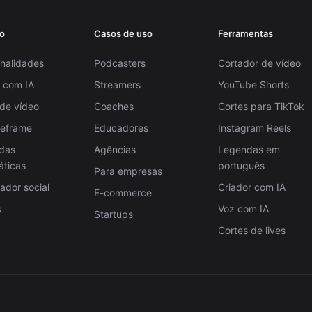
o
Casos de uso
Ferramentas
nalidades
Podcasters
Cortador de vídeo
 com IA
Streamers
YouTube Shorts
 de vídeo
Coaches
Cortes para TikTok
Reframe
Educadores
Instagram Reels
das
Agências
Legendas em
áticas
português
Para empresas
dor social
Criador com IA
E-commerce
s
Voz com IA
Startups
Cortes de lives