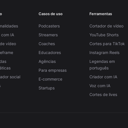
o
Casos de uso
Ferramentas
nalidades
Podcasters
Cortador de vídeo
 com IA
Streamers
YouTube Shorts
 de vídeo
Coaches
Cortes para TikTok
Reframe
Educadores
Instagram Reels
das
Agências
Legendas em
áticas
português
Para empresas
dor social
Criador com IA
E-commerce
s
Voz com IA
Startups
Cortes de lives