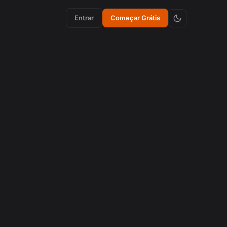
Entrar
Começar Grátis
criação de conteúdo
Como Emojis Sincronizados Aumentam a
Retenção em Vídeos
agosto 5, 2026
cortes virais
Como recortar videos de Podcasts de 16:9 com IA
para se tornar cortes virais
agosto 3, 2026