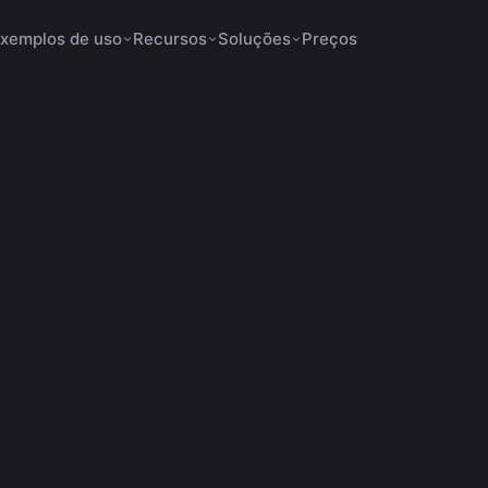
xemplos de uso
Recursos
Soluções
Preços
fevereiro 25, 2026
5 min de leitura
cortes TikTok
er Cortes Virais no Tik
Prático com IA
nda a criar cortes virais no TikTok com IA, gerando clipe
legendas, títulos e foco no rosto automaticamente.