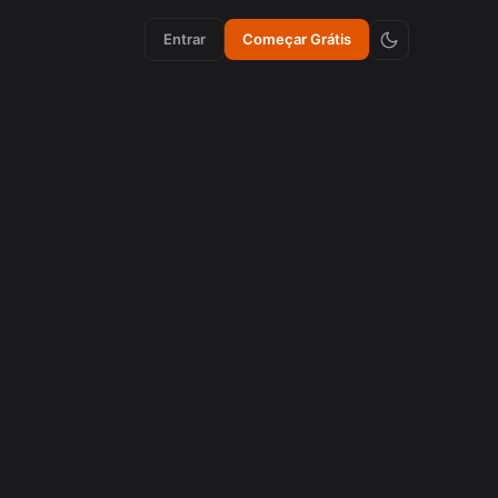
Entrar
Começar Grátis
Tok: Guia
s com