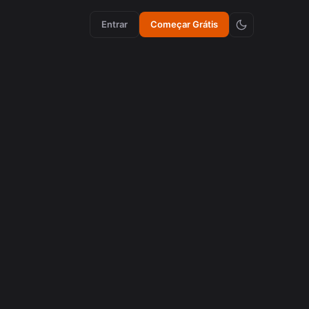
Entrar
Começar Grátis
a Criar
gos em