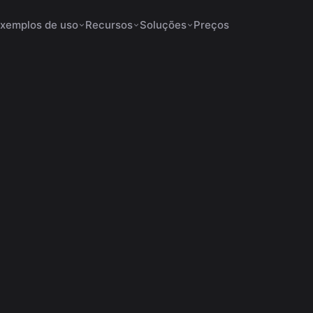
xemplos de uso
Recursos
Soluções
Preços
janeiro 31, 2026
13 min de leitura
automação de vídeos
 Cortes: Guia Prático Par
Vídeos Curtos com IA
bra como um app de cortes com IA transforma vídeos lon
clipes curtos com legendas e hashtags automáticas.