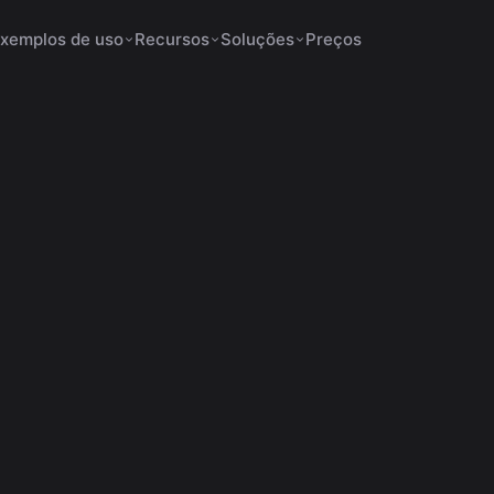
xemplos de uso
Recursos
Soluções
Preços
dezembro 16, 2025
14 min de leitura
cortes com IA
 A MELHOR Plataforma Br
tes com IA (Supera Opus
Outras!)
scubra como o VDClip supera Opus Clip com cortes precis
as automáticas e suporte em português para criadores brasi