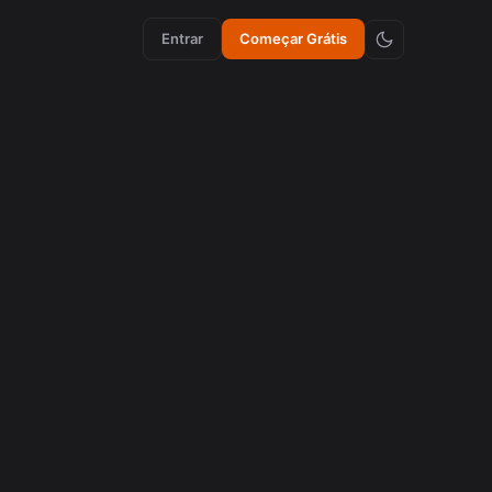
Entrar
Começar Grátis
asileira
 Clip e
os,
leiros.