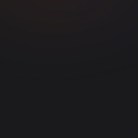
Gerar Cortes
app.vdclip.com
0:32
0:45
1:12
92
85
78
0:58
0:27
71
64
47 cortes gerados