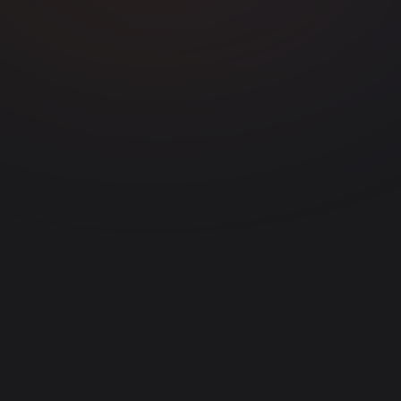
Gerar Cortes
app.vdclip.com
0:32
0:45
1:12
92
85
78
0:58
0:27
71
64
47 cortes gerados